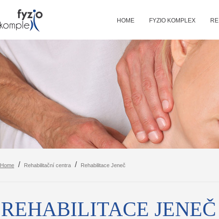
HOME
FYZIO KOMPLEX
RE
/
/
Home
Rehabilitační centra
Rehabilitace Jeneč
REHABILITACE JENEČ