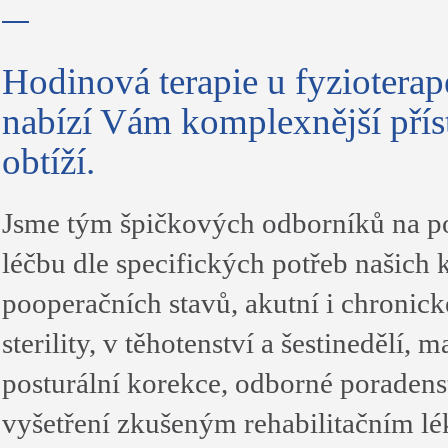
Hodinová terapie u fyziote
nabízí Vám komplexnější příst
obtíží.
Jsme tým špičkových odborníků na poh
léčbu dle specifických potřeb našich 
pooperačních stavů, akutní i chronické
sterility, v těhotenství a šestinedělí,
posturální korekce, odborné poradenst
vyšetření zkušeným rehabilitačním lé