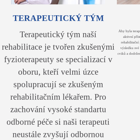
TERAPEUTICKÝ TÝM
Aby byla terap
Terapeutický tým naší
aktivní přís
rehabilitačn
rehabilitace je tvořen zkušenými
výsledku své
cviků a dodrže
fyzioterapeuty se specializací v
oboru, kteří velmi úzce
spolupracují se zkušeným
rehabilitačním lékařem. Pro
zachování vysoké standartu
odborné péče si naši terapeuti
neustále zvyšují odbornou